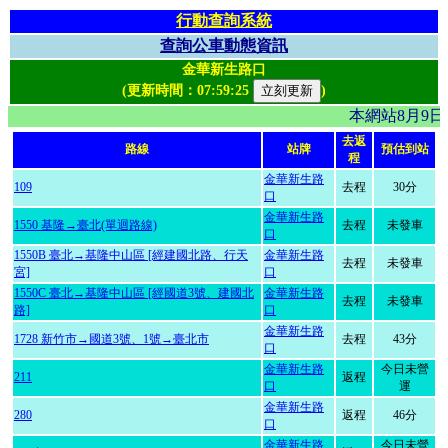
行動查詢系統
查詢公車動態資訊
金華新生路口
(更新時間：
07:59:25
)
本網站8月9
去返
路線
站牌
預估到站
程
金華新生路
109
去程
30分
口
金華新生路
1550 基隆→臺北(單迴路線)
去程
未發車
口
1550B 臺北→基隆中山區 [經建國北路、行天
金華新生路
去程
未發車
宮]
口
1550C 臺北→基隆中山區 [經國道3號、建國北
金華新生路
去程
未發車
路]
口
金華新生路
1728 新竹市→國道3號、1號→臺北市
去程
43分
口
金華新生路
今日未營
211
返程
口
運
金華新生路
280
返程
46分
口
金華新生路
今日未營