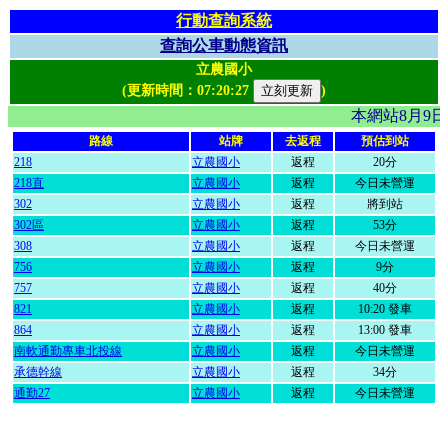
行動查詢系統
查詢公車動態資訊
立農國小
(更新時間：
07:20:27
)
本網站8月9
路線
站牌
去返程
預估到站
218
立農國小
返程
20分
218直
立農國小
返程
今日未營運
302
立農國小
返程
將到站
302區
立農國小
返程
53分
308
立農國小
返程
今日未營運
756
立農國小
返程
9分
757
立農國小
返程
40分
821
立農國小
返程
10:20 發車
864
立農國小
返程
13:00 發車
南軟通勤專車北投線
立農國小
返程
今日未營運
承德幹線
立農國小
返程
34分
通勤27
立農國小
返程
今日未營運