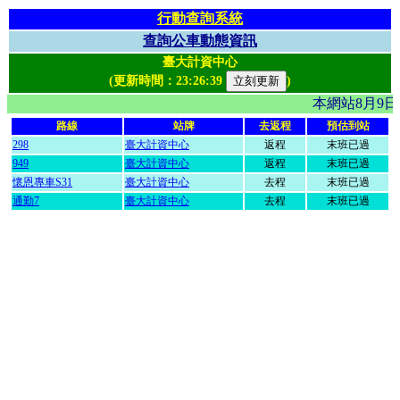
行動查詢系統
查詢公車動態資訊
臺大計資中心
(更新時間：
23:26:39
)
本網站8月9
路線
站牌
去返程
預估到站
298
臺大計資中心
返程
末班已過
949
臺大計資中心
返程
末班已過
懷恩專車S31
臺大計資中心
去程
末班已過
通勤7
臺大計資中心
去程
末班已過