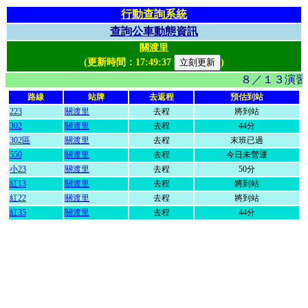
行動查詢系統
查詢公車動態資訊
關渡里
(更新時間：
17:49:37
)
８／１３演習
路線
站牌
去返程
預估到站
223
關渡里
去程
將到站
302
關渡里
去程
44分
302區
關渡里
去程
末班已過
550
關渡里
去程
今日未營運
小23
關渡里
去程
50分
紅13
關渡里
去程
將到站
紅22
關渡里
去程
將到站
紅35
關渡里
去程
44分