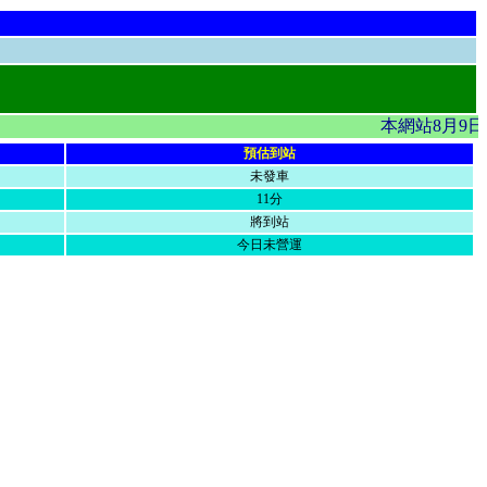
本網站8月9日
預估到站
未發車
11分
將到站
今日未營運