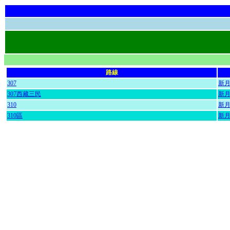
路線
307
新
307西藏三民
新
310
新
310區
新