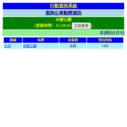
行動查詢系統
查詢公車動態資訊
48號公園
(更新時間：
15:29:43
)
本網站8月9
路線
站牌
去返程
預估到站
小28
48號公園
去程
14分