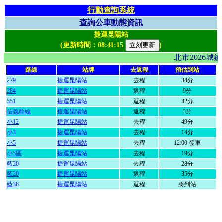
行動查詢系統
查詢公車動態資訊
捷運昆陽站
(更新時間：
08:41:15
)
北市2026
路線
站牌
去返程
預估到站
279
捷運昆陽站
去程
34分
284
捷運昆陽站
返程
9分
551
捷運昆陽站
返程
32分
信義幹線
捷運昆陽站
返程
3分
小12
捷運昆陽站
去程
49分
小3
捷運昆陽站
去程
14分
小5
捷運昆陽站
去程
12:00 發車
小5區
捷運昆陽站
去程
19分
藍20
捷運昆陽站
去程
28分
藍20
捷運昆陽站
返程
35分
藍36
捷運昆陽站
返程
將到站