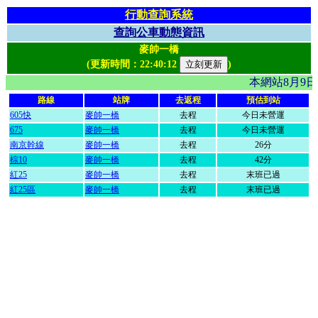
行動查詢系統
查詢公車動態資訊
麥帥一橋
(更新時間：
22:40:12
)
本網站8月9
路線
站牌
去返程
預估到站
605快
麥帥一橋
去程
今日未營運
675
麥帥一橋
去程
今日未營運
南京幹線
麥帥一橋
去程
26分
棕10
麥帥一橋
去程
42分
紅25
麥帥一橋
去程
末班已過
紅25區
麥帥一橋
去程
末班已過