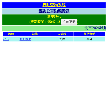
行動查詢系統
查詢公車動態資訊
新安路七
(更新時間：
05:47:42
)
北市2026
路線
站牌
去返程
預估到站
小17
新安路七
去程
36分