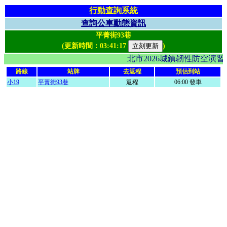
行動查詢系統
查詢公車動態資訊
平菁街93巷
(更新時間：
03:41:17
)
北市2026城鎮韌性防空演
路線
站牌
去返程
預估到站
小19
平菁街93巷
返程
06:00 發車