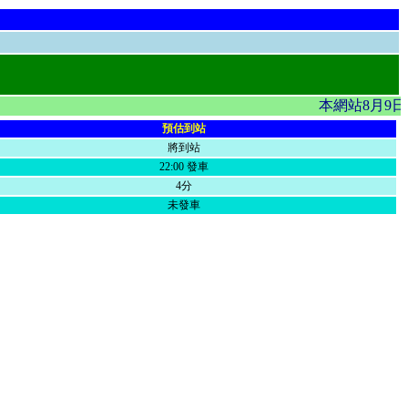
本網站8月9日
預估到站
將到站
22:00 發車
4分
未發車