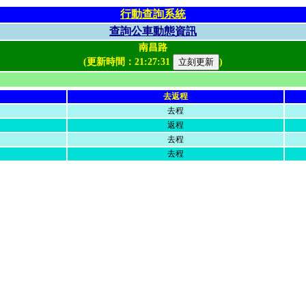
行動查詢系統
查詢公車動態資訊
南昌路
(更新時間：
21:27:31
)
去返程
去程
返程
去程
去程