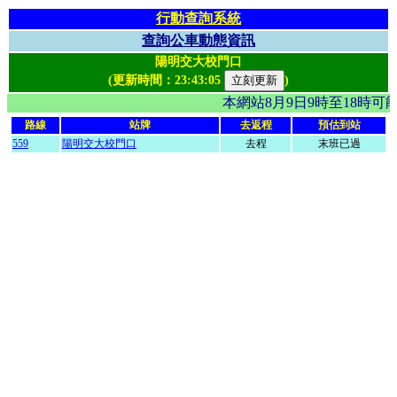
行動查詢系統
查詢公車動態資訊
陽明交大校門口
(更新時間：
23:43:05
)
本網站8月9日9時至18時
路線
站牌
去返程
預估到站
559
陽明交大校門口
去程
末班已過