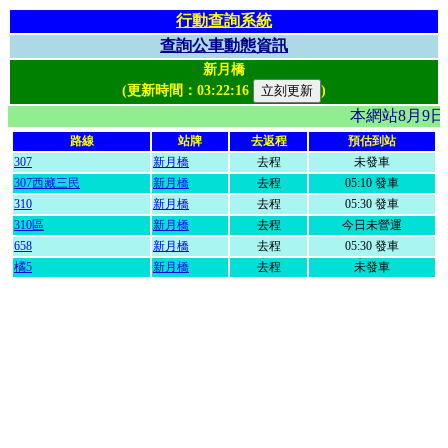
行動查詢系統
查詢公車動態資訊
新月橋
(更新時間：
03:22:16
)
本網站8月9
路線
站牌
去返程
預估到站
307
新月橋
去程
未發車
307西藏三民
新月橋
去程
05:10 發車
310
新月橋
去程
05:30 發車
310區
新月橋
去程
今日未營運
658
新月橋
去程
05:30 發車
橘5
新月橋
去程
未發車