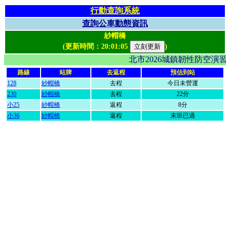
行動查詢系統
查詢公車動態資訊
紗帽橋
(更新時間：
20:01:05
)
北市2026城鎮韌性防空演
路線
站牌
去返程
預估到站
128
紗帽橋
去程
今日未營運
230
紗帽橋
去程
22分
小25
紗帽橋
返程
8分
小36
紗帽橋
返程
末班已過