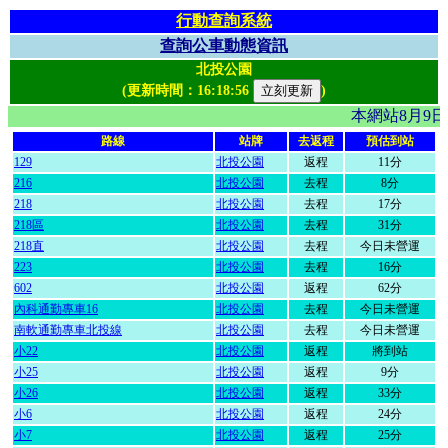
行動查詢系統
查詢公車動態資訊
北投公園
(更新時間：
16:18:56
)
本網站8月9
路線
站牌
去返程
預估到站
129
北投公園
返程
11分
216
北投公園
去程
8分
218
北投公園
去程
17分
218區
北投公園
去程
31分
218直
北投公園
去程
今日未營運
223
北投公園
去程
16分
602
北投公園
返程
62分
內科通勤專車16
北投公園
去程
今日未營運
南軟通勤專車北投線
北投公園
去程
今日未營運
小22
北投公園
返程
將到站
小25
北投公園
返程
9分
小26
北投公園
返程
33分
小6
北投公園
返程
24分
小7
北投公園
返程
25分