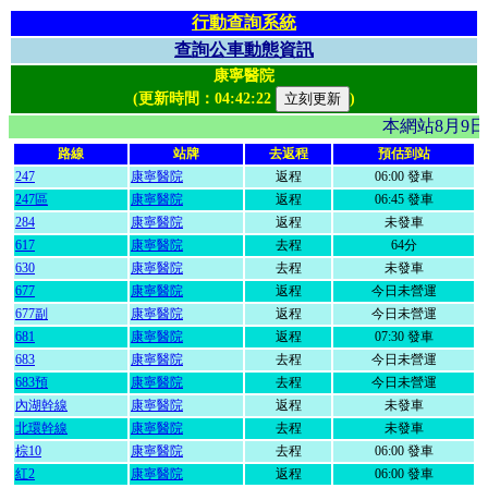
行動查詢系統
查詢公車動態資訊
康寧醫院
(更新時間：
04:42:22
)
本網站8月9
路線
站牌
去返程
預估到站
247
康寧醫院
返程
06:00 發車
247區
康寧醫院
返程
06:45 發車
284
康寧醫院
返程
未發車
617
康寧醫院
去程
64分
630
康寧醫院
去程
未發車
677
康寧醫院
返程
今日未營運
677副
康寧醫院
返程
今日未營運
681
康寧醫院
返程
07:30 發車
683
康寧醫院
去程
今日未營運
683預
康寧醫院
去程
今日未營運
內湖幹線
康寧醫院
返程
未發車
北環幹線
康寧醫院
去程
未發車
棕10
康寧醫院
去程
06:00 發車
紅2
康寧醫院
返程
06:00 發車