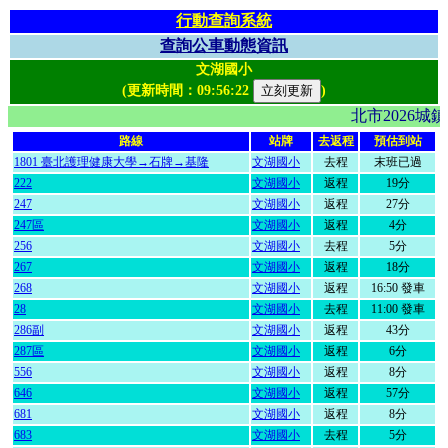
行動查詢系統
查詢公車動態資訊
文湖國小
(更新時間：
09:56:22
)
北市2026
路線
站牌
去返程
預估到站
1801 臺北護理健康大學→石牌→基隆
文湖國小
去程
末班已過
222
文湖國小
返程
19分
247
文湖國小
返程
27分
247區
文湖國小
返程
4分
256
文湖國小
去程
5分
267
文湖國小
返程
18分
268
文湖國小
返程
16:50 發車
28
文湖國小
去程
11:00 發車
286副
文湖國小
返程
43分
287區
文湖國小
返程
6分
556
文湖國小
返程
8分
646
文湖國小
返程
57分
681
文湖國小
返程
8分
683
文湖國小
去程
5分