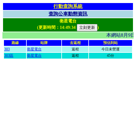
行動查詢系統
查詢公車動態資訊
衛星電台
(更新時間：
14:49:34
)
本網站8月9
路線
站牌
去返程
預估到站
303
衛星電台
返程
今日未營運
303區
衛星電台
返程
45分