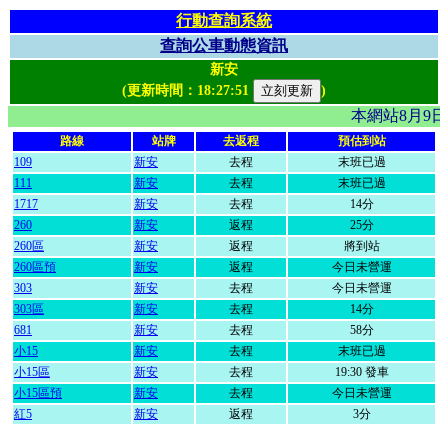
行動查詢系統
查詢公車動態資訊
新安
(更新時間：
18:27:51
)
本網站8月9
路線
站牌
去返程
預估到站
109
新安
去程
末班已過
111
新安
去程
末班已過
1717
新安
去程
14分
260
新安
返程
25分
260區
新安
返程
將到站
260區預
新安
返程
今日未營運
303
新安
去程
今日未營運
303區
新安
去程
14分
681
新安
去程
58分
小15
新安
去程
末班已過
小15區
新安
去程
19:30 發車
小15區預
新安
去程
今日未營運
紅5
新安
返程
3分