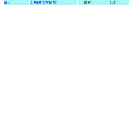
紅5
永福(林語堂故居)
返程
13分