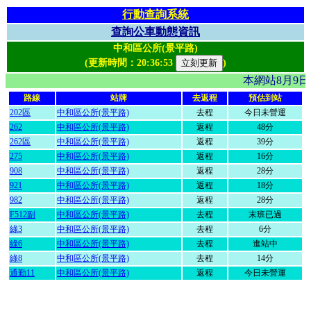
行動查詢系統
查詢公車動態資訊
中和區公所(景平路)
(更新時間：
20:36:53
)
本網站8月9
路線
站牌
去返程
預估到站
202區
中和區公所(景平路)
去程
今日未營運
262
中和區公所(景平路)
返程
48分
262區
中和區公所(景平路)
返程
39分
275
中和區公所(景平路)
返程
16分
908
中和區公所(景平路)
返程
28分
921
中和區公所(景平路)
返程
18分
982
中和區公所(景平路)
返程
28分
F512副
中和區公所(景平路)
去程
末班已過
綠3
中和區公所(景平路)
去程
6分
綠6
中和區公所(景平路)
去程
進站中
綠8
中和區公所(景平路)
去程
14分
通勤11
中和區公所(景平路)
返程
今日未營運