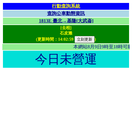
行動查詢系統
查詢公車動態資訊
1813E 臺北→基隆[大武崙]
[去程]
石皮瀨
(更新時間：
14:02:59
)
本網站8月9日9時至18時
今日未營運