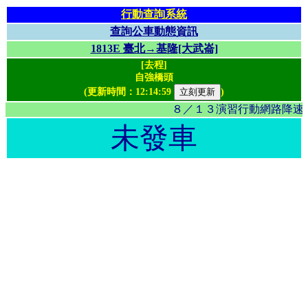
行動查詢系統
查詢公車動態資訊
1813E 臺北→基隆[大武崙]
[去程]
自強橋頭
(更新時間：
12:14:59
)
８／１３演習行動網路降速影
未發車