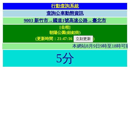
行動查詢系統
查詢公車動態資訊
9003 新竹市→國道1號高速公路→臺北市
[去程]
朝陽公園(鈕釦街)
(更新時間：
21:47:16
)
本網站8月9日9時至18時
5分