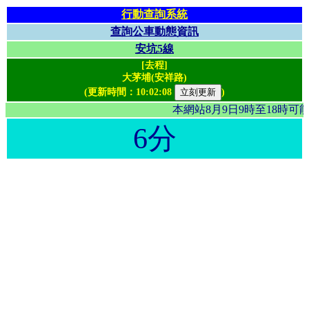
行動查詢系統
查詢公車動態資訊
安坑5線
[去程]
大茅埔(安祥路)
(更新時間：
10:02:08
)
本網站8月9日9時至18時
6分