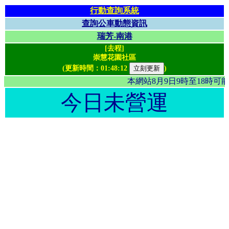
行動查詢系統
查詢公車動態資訊
瑞芳-南港
[去程]
崇慧花園社區
(更新時間：
01:48:12
)
本網站8月9日9時至18時
今日未營運