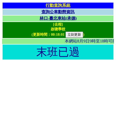
行動查詢系統
查詢公車動態資訊
林口-臺北車站(承德)
[去程]
啟聰學校
(更新時間：
00:18:01
)
本網站8月9日9時至18時
末班已過