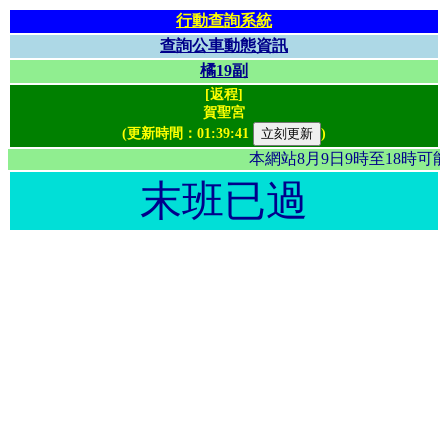
行動查詢系統
查詢公車動態資訊
橘19副
[返程]
賀聖宮
(更新時間：
01:39:41
)
本網站8月9日9時至18時
末班已過