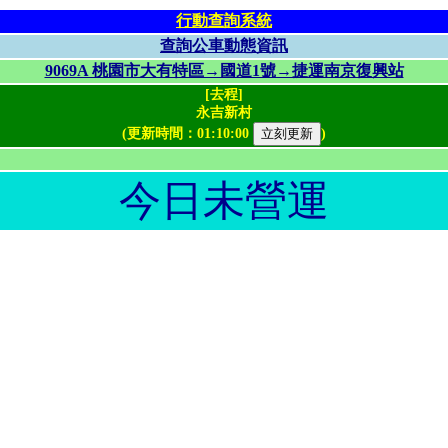
行動查詢系統
查詢公車動態資訊
9069A 桃園市大有特區→國道1號→捷運南京復興站
[去程]
永吉新村
(更新時間：
01:10:00
)
今日未營運