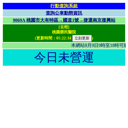
行動查詢系統
查詢公車動態資訊
9069A 桃園市大有特區→國道1號→捷運南京復興站
[去程]
桃園榮民醫院
(更新時間：
05:22:34
)
本網站8月9日9時至18時
今日未營運