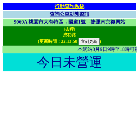
行動查詢系統
查詢公車動態資訊
9069A 桃園市大有特區→國道1號→捷運南京復興站
[去程]
成功路
(更新時間：
22:13:58
)
本網站8月9日9時至18時
今日未營運