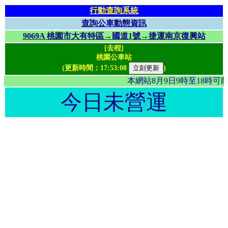
行動查詢系統
查詢公車動態資訊
9069A 桃園市大有特區→國道1號→捷運南京復興站
[去程]
桃園公車站
(更新時間：
17:53:08
)
本網站8月9日9時至18時
今日未營運