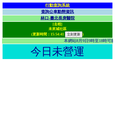
行動查詢系統
查詢公車動態資訊
林口-臺北長庚醫院
[去程]
未來城社區
(更新時間：
15:54:41
)
本網站8月9日9時至18時
今日未營運