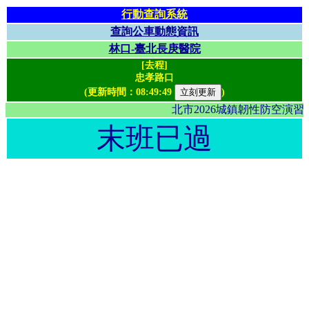
行動查詢系統
查詢公車動態資訊
林口-臺北長庚醫院
[去程]
忠孝路口
(更新時間：
08:49:49
)
北市2026城鎮韌性防空演
末班已過