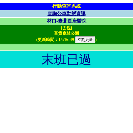
行動查詢系統
查詢公車動態資訊
林口-臺北長庚醫院
[去程]
富貴森林公園
(更新時間：
15:16:49
)
末班已過