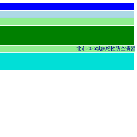
北市2026城鎮韌性防空演