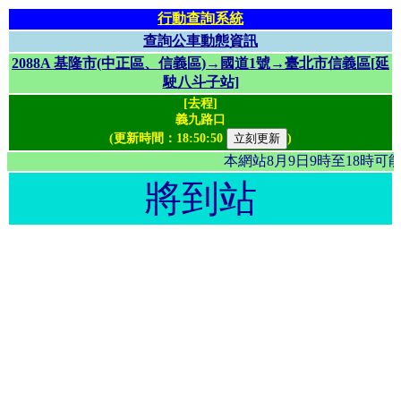
行動查詢系統
查詢公車動態資訊
2088A 基隆市(中正區、信義區)→國道1號→臺北市信義區[延
駛八斗子站]
[去程]
義九路口
(更新時間：
18:50:50
)
本網站8月9日9時至18時
將到站