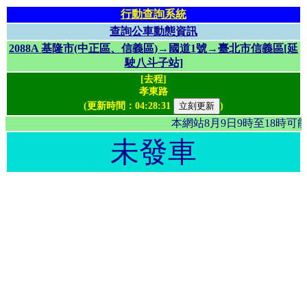
行動查詢系統
查詢公車動態資訊
2088A 基隆市(中正區、信義區)→國道1號→臺北市信義區[延
駛八斗子站]
[去程]
孝東路
(更新時間：
04:28:31
)
本網站8月9日9時至18時
未發車