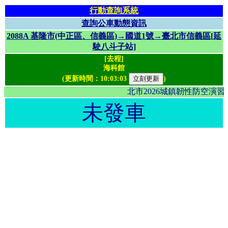
行動查詢系統
查詢公車動態資訊
2088A 基隆市(中正區、信義區)→國道1號→臺北市信義區[延
駛八斗子站]
[去程]
海科館
(更新時間：
10:03:03
)
北市2026城鎮韌性防空演
未發車