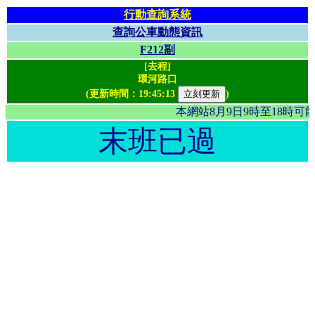
行動查詢系統
查詢公車動態資訊
F212副
[去程]
環河路口
(更新時間：
19:45:13
)
本網站8月9日9時至18時
末班已過