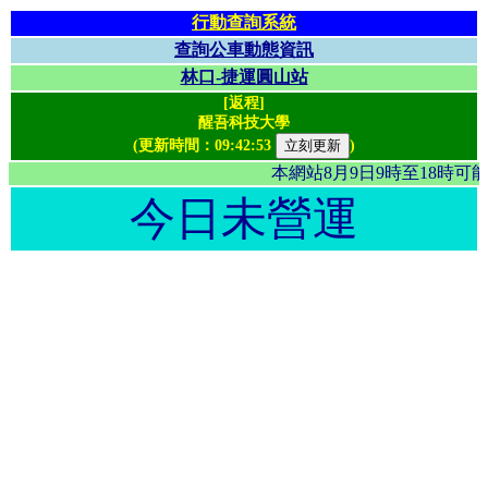
行動查詢系統
查詢公車動態資訊
林口-捷運圓山站
[返程]
醒吾科技大學
(更新時間：
09:42:53
)
本網站8月9日9時至18時
今日未營運