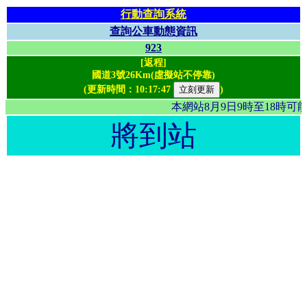
行動查詢系統
查詢公車動態資訊
923
[返程]
國道3號26Km(虛擬站不停靠)
(更新時間：
10:17:47
)
本網站8月9日9時至18時
將到站