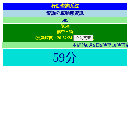
行動查詢系統
查詢公車動態資訊
585
[返程]
僑中三街
(更新時間：
20:52:24
)
本網站8月9日9時至18時
59分