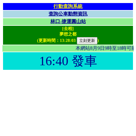
行動查詢系統
查詢公車動態資訊
林口-捷運圓山站
[去程]
夢想之都
(更新時間：
13:28:03
)
本網站8月9日9時至18時
16:40 發車