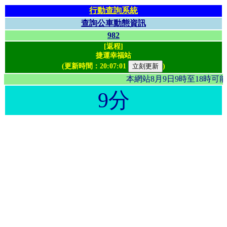
行動查詢系統
查詢公車動態資訊
982
[返程]
捷運幸福站
(更新時間：
20:07:01
)
本網站8月9日9時至18時
9分