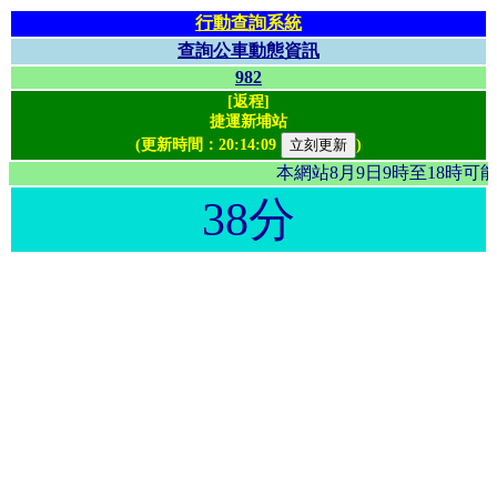
行動查詢系統
查詢公車動態資訊
982
[返程]
捷運新埔站
(更新時間：
20:14:09
)
本網站8月9日9時至18時
38分