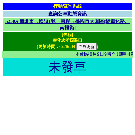
行動查詢系統
查詢公車動態資訊
5250A 臺北市→國道1號→南崁→桃園市大園區[經奉化路、
南福街]
[去程]
奉化忠孝西路口
(更新時間：
02:16:44
)
本網站8月9日9時至18時
未發車