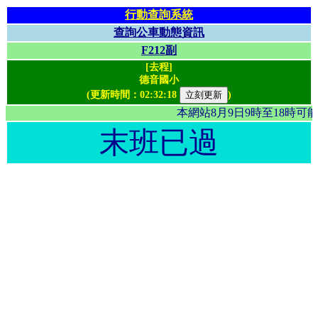
行動查詢系統
查詢公車動態資訊
F212副
[去程]
德音國小
(更新時間：
02:32:18
)
本網站8月9日9時至18時
末班已過