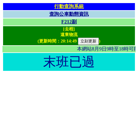
行動查詢系統
查詢公車動態資訊
F212副
[去程]
遠東物流
(更新時間：
20:14:49
)
本網站8月9日9時至18時
末班已過