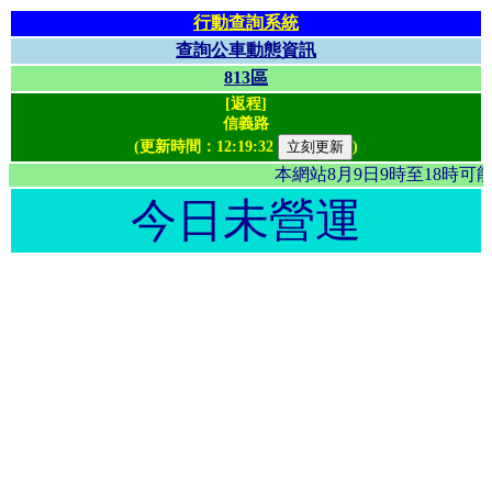
行動查詢系統
查詢公車動態資訊
813區
[返程]
信義路
(更新時間：
12:19:32
)
本網站8月9日9時至18時
今日未營運