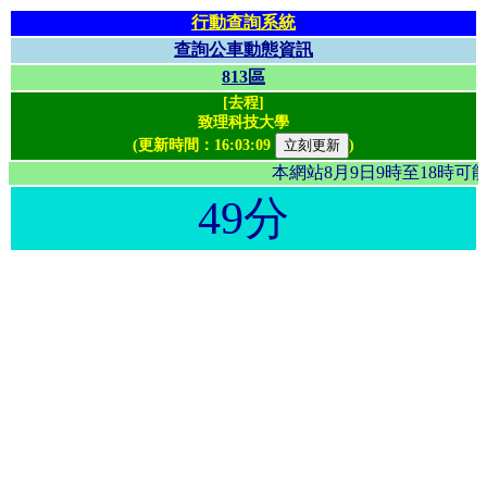
行動查詢系統
查詢公車動態資訊
813區
[去程]
致理科技大學
(更新時間：
16:03:09
)
本網站8月9日9時至18時
49分